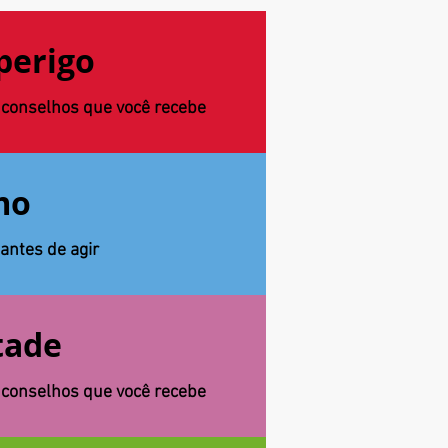
perigo
s conselhos que você recebe
mo
antes de agir
tade
s conselhos que você recebe