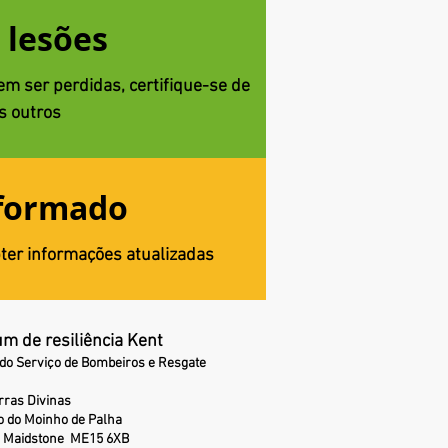
 lesões
m ser perdidas, certifique-se de
s outros
formado
obter informações atualizadas
m de resiliência Kent
do Serviço de Bombeiros e Resgate
rras Divinas
 do Moinho de Palha
Maidstone
ME15 6XB