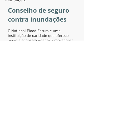
inundação.
Conselho de seguro
contra inundações
O National Flood Forum é uma
instituição de caridade que oferece
apoio e aconselhamento a moradores
que podem estar lutando para obter
um seguro residencial que cubra
inundações.
Visite a página do Fórum Nacional de
Inundação.
Fórum de resiliência Kent
Sede do Serviço de Bombeiros e Resgate